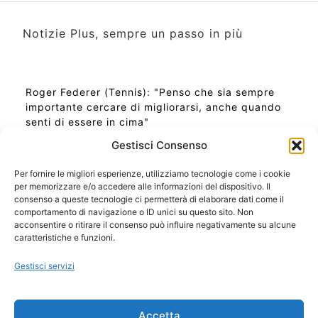
Notizie Plus, sempre un passo in più
Roger Federer (Tennis): "Penso che sia sempre
importante cercare di migliorarsi, anche quando
senti di essere in cima"
Gestisci Consenso
Per fornire le migliori esperienze, utilizziamo tecnologie come i cookie
per memorizzare e/o accedere alle informazioni del dispositivo. Il
Ora Esatta in Italia in questo momento
consenso a queste tecnologie ci permetterà di elaborare dati come il
Ti Senti Strano Ultimamente? Potrebbe Essere per
comportamento di navigazione o ID unici su questo sito. Non
la Risonanza di Schumann
acconsentire o ritirare il consenso può influire negativamente su alcune
Come Sapere Se Stai Ascendendo alla Quinta
caratteristiche e funzioni.
Dimensione
Gestisci servizi
Copyright 2026 NotiziePlus.com
Accetta