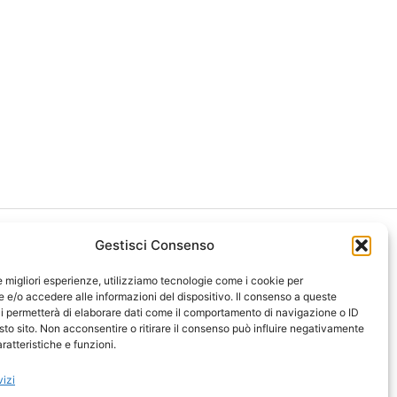
Gestisci Consenso
le migliori esperienze, utilizziamo tecnologie come i cookie per
e/o accedere alle informazioni del dispositivo. Il consenso a queste
i permetterà di elaborare dati come il comportamento di navigazione o ID
ght 2026 NotiziePlus.com
sto sito. Non acconsentire o ritirare il consenso può influire negativamente
ni Web4Star
ratteristiche e funzioni.
amo: Redazione
tenuto Umano Verificato
vizi
y Coockie
-
Pubblicità