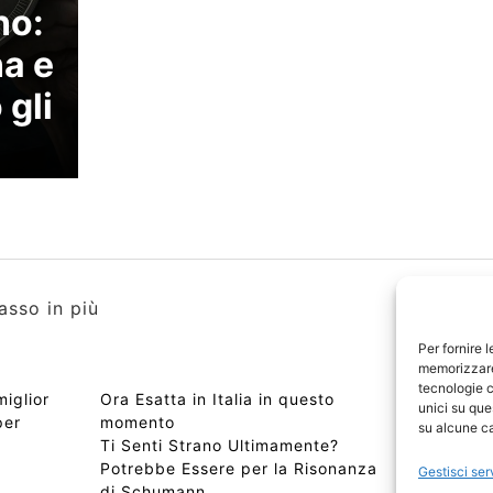
no:
a e
 gli
asso in più
Per fornire 
memorizzare 
tecnologie c
miglior
Ora Esatta in Italia in questo
Copyri
unici su que
per
momento
Edizio
su alcune ca
Ti Senti Strano Ultimamente?
Chi Si
Potrebbe Essere per la Risonanza
📰 Con
Gestisci ser
di Schumann
Privac