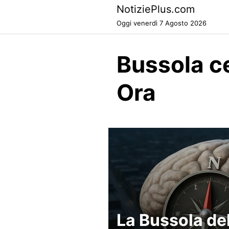
Skip
NotiziePlus.com
to
Oggi venerdì 7 Agosto 2026
content
Bussola c
Ora
La Bussola de