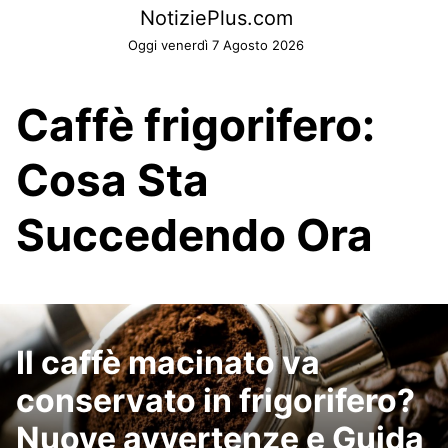
Skip
NotiziePlus.com
to
Oggi venerdì 7 Agosto 2026
content
Caffè frigorifero:
Cosa Sta
Succedendo Ora
Il caffè macinato va
conservato in frigorifero?
Nuove avvertenze e Guida