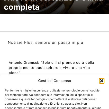
completa
Notizie Plus, sempre un passo in più
Antonio Gramsci: "Solo chi si prende cura della
propria mente può aspirare a vivere una vita
piena"
Gestisci Consenso
Per fornire le migliori esperienze, utilizziamo tecnologie come i cookie
per memorizzare e/o accedere alle informazioni del dispositivo. Il
Ora Esatta in Italia in questo momento
consenso a queste tecnologie ci permetterà di elaborare dati come il
Ti Senti Strano Ultimamente? Potrebbe Essere per
comportamento di navigazione o ID unici su questo sito. Non
la Risonanza di Schumann
acconsentire o ritirare il consenso può influire negativamente su alcune