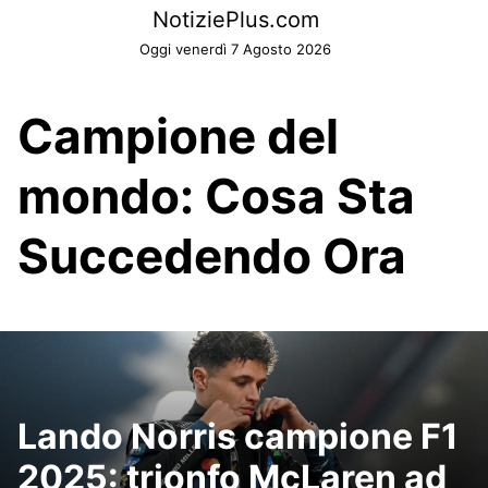
Skip
NotiziePlus.com
to
Oggi venerdì 7 Agosto 2026
content
Campione del
mondo: Cosa Sta
Succedendo Ora
Lando Norris campione F1
2025: trionfo McLaren ad