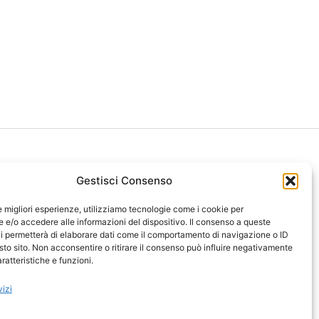
Gestisci Consenso
le migliori esperienze, utilizziamo tecnologie come i cookie per
ght 2026 NotiziePlus.com
e/o accedere alle informazioni del dispositivo. Il consenso a queste
ni Web4Star
i permetterà di elaborare dati come il comportamento di navigazione o ID
sto sito. Non acconsentire o ritirare il consenso può influire negativamente
amo: Redazione
ratteristiche e funzioni.
tenuto Umano Verificato
y Coockie
-
Pubblicità
vizi
ap
-
Feed