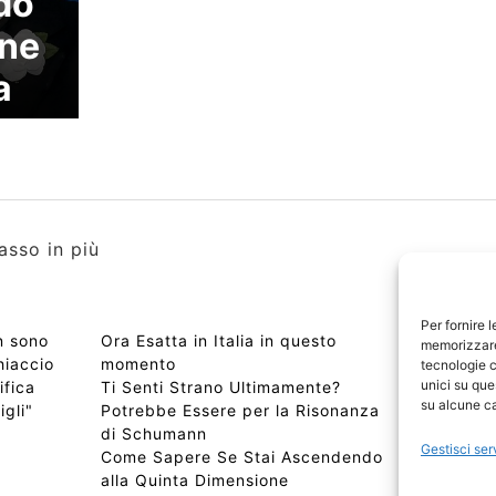
do
one
a
asso in più
Per fornire 
n sono
Ora Esatta in Italia in questo
Copyri
memorizzare 
hiaccio
momento
Edizio
tecnologie c
unici su que
ifica
Ti Senti Strano Ultimamente?
Chi Si
su alcune ca
igli"
Potrebbe Essere per la Risonanza
📰 Con
di Schumann
Privac
Gestisci ser
Come Sapere Se Stai Ascendendo
Sitem
alla Quinta Dimensione