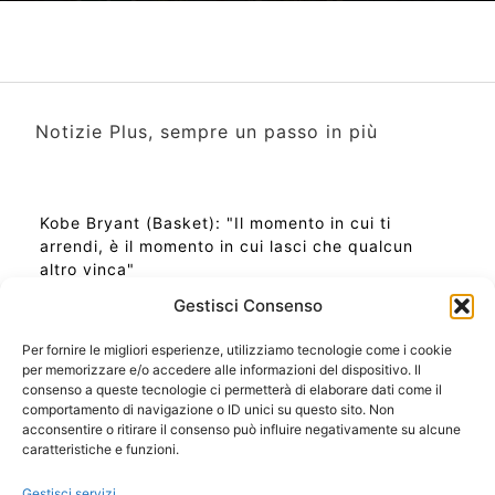
Notizie Plus, sempre un passo in più
Kobe Bryant (Basket): "Il momento in cui ti
arrendi, è il momento in cui lasci che qualcun
altro vinca"
Gestisci Consenso
Per fornire le migliori esperienze, utilizziamo tecnologie come i cookie
per memorizzare e/o accedere alle informazioni del dispositivo. Il
Ora Esatta in Italia in questo momento
consenso a queste tecnologie ci permetterà di elaborare dati come il
Ti Senti Strano Ultimamente? Potrebbe Essere per
comportamento di navigazione o ID unici su questo sito. Non
la Risonanza di Schumann
acconsentire o ritirare il consenso può influire negativamente su alcune
Come Sapere Se Stai Ascendendo alla Quinta
caratteristiche e funzioni.
Dimensione
Gestisci servizi