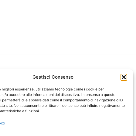
Gestisci Consenso
le migliori esperienze, utilizziamo tecnologie come i cookie per
ght 2026 NotiziePlus.com
e/o accedere alle informazioni del dispositivo. Il consenso a queste
ni Web4Star
i permetterà di elaborare dati come il comportamento di navigazione o ID
sto sito. Non acconsentire o ritirare il consenso può influire negativamente
amo: Redazione
ratteristiche e funzioni.
tenuto Umano Verificato
y Coockie
-
Pubblicità
vizi
ap
-
Feed