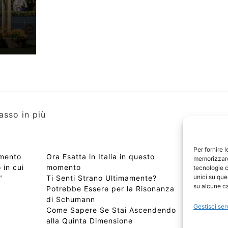
asso in più
Per fornire 
omento
Ora Esatta in Italia in questo
Copyri
memorizzare 
 in cui
momento
Edizio
tecnologie c
unici su que
"
Ti Senti Strano Ultimamente?
Chi Si
su alcune ca
Potrebbe Essere per la Risonanza
📰 Con
di Schumann
Privac
Gestisci ser
Come Sapere Se Stai Ascendendo
Sitem
alla Quinta Dimensione