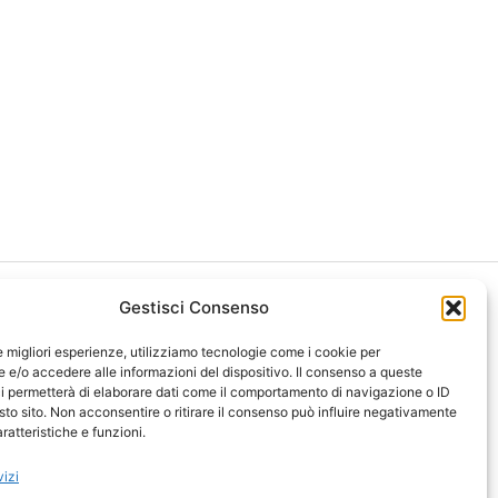
Gestisci Consenso
le migliori esperienze, utilizziamo tecnologie come i cookie per
e/o accedere alle informazioni del dispositivo. Il consenso a queste
i permetterà di elaborare dati come il comportamento di navigazione o ID
ght 2026 NotiziePlus.com
sto sito. Non acconsentire o ritirare il consenso può influire negativamente
ni Web4Star
ratteristiche e funzioni.
amo: Redazione
tenuto Umano Verificato
vizi
y Coockie
-
Pubblicità