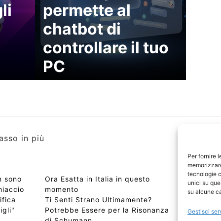
li
permette al
chatbot di
controllare il tuo
PC
asso in più
Per fornire 
memorizzare 
tecnologie c
n sono
Ora Esatta in Italia in questo
Copyri
unici su que
hiaccio
momento
Edizio
su alcune ca
ifica
Ti Senti Strano Ultimamente?
Chi Si
igli"
Potrebbe Essere per la Risonanza
📰 Con
Gestisci ser
di Schumann
Privac