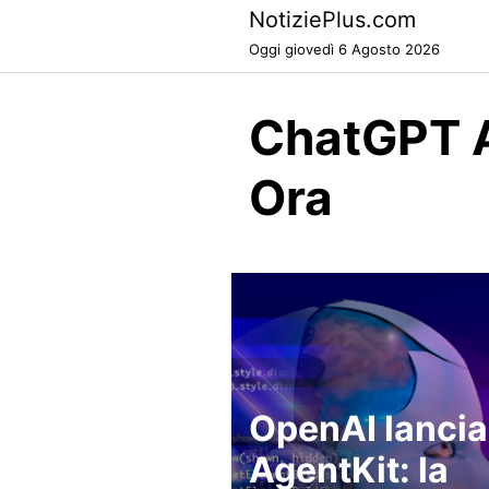
Skip
NotiziePlus.com
to
Oggi giovedì 6 Agosto 2026
content
ChatGPT A
Ora
OpenAI lancia
AgentKit: la