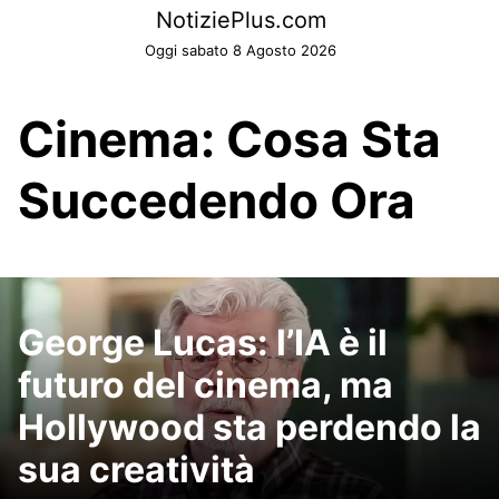
Skip
NotiziePlus.com
to
Oggi sabato 8 Agosto 2026
content
Cinema: Cosa Sta
Succedendo Ora
George Lucas: l’IA è il
futuro del cinema, ma
Hollywood sta perdendo la
sua creatività