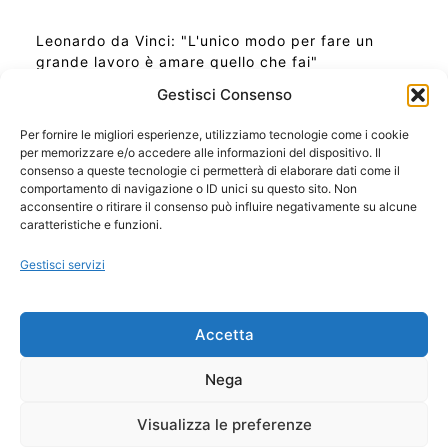
Leonardo da Vinci: "L'unico modo per fare un
grande lavoro è amare quello che fai"
Gestisci Consenso
Per fornire le migliori esperienze, utilizziamo tecnologie come i cookie
per memorizzare e/o accedere alle informazioni del dispositivo. Il
Ora Esatta in Italia in questo momento
consenso a queste tecnologie ci permetterà di elaborare dati come il
Ti Senti Strano Ultimamente? Potrebbe Essere per
comportamento di navigazione o ID unici su questo sito. Non
la Risonanza di Schumann
acconsentire o ritirare il consenso può influire negativamente su alcune
Come Sapere Se Stai Ascendendo alla Quinta
caratteristiche e funzioni.
Dimensione
Gestisci servizi
Copyright 2026 NotiziePlus.com
Accetta
Edizioni Web4Star
Chi Siamo: Redazione
Nega
📰 Contenuto Umano Verificato
Privacy Coockie
-
Pubblicità
Visualizza le preferenze
Sitemap
-
Feed