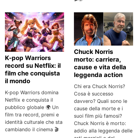
Chuck Norris
K-pop Warriors
morto: carriera,
record su Netflix: il
cause e vita della
film che conquista
leggenda action
il mondo
Chi era Chuck Norris?
K-pop Warriors domina
Cosa è successo
Netflix e conquista il
davvero? Quali sono le
pubblico globale 🌍 Un
cause della morte e i
film tra record, premi e
suoi film più famosi?
identità culturale che sta
Chuck Norris è morto:
cambiando il cinema 🎬
addio alla leggenda delle
arti marziali e del