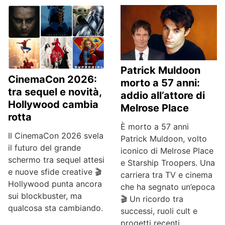
Patrick Muldoon
CinemaCon 2026:
morto a 57 anni:
tra sequel e novità,
addio all’attore di
Hollywood cambia
Melrose Place
rotta
È morto a 57 anni
Il CinemaCon 2026 svela
Patrick Muldoon, volto
il futuro del grande
iconico di Melrose Place
schermo tra sequel attesi
e Starship Troopers. Una
e nuove sfide creative 🎬
carriera tra TV e cinema
Hollywood punta ancora
che ha segnato un’epoca
sui blockbuster, ma
🎬 Un ricordo tra
qualcosa sta cambiando.
successi, ruoli cult e
progetti recenti.