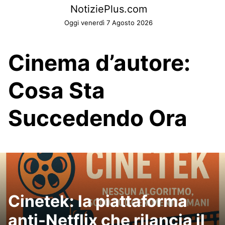
Skip
NotiziePlus.com
to
Oggi venerdì 7 Agosto 2026
content
Cinema d’autore:
Cosa Sta
Succedendo Ora
Cinetek: la piattaforma
anti-Netflix che rilancia il