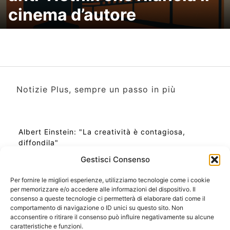
cinema d’autore
Notizie Plus, sempre un passo in più
Albert Einstein: "La creatività è contagiosa,
diffondila"
Gestisci Consenso
Per fornire le migliori esperienze, utilizziamo tecnologie come i cookie
per memorizzare e/o accedere alle informazioni del dispositivo. Il
Ora Esatta in Italia in questo momento
consenso a queste tecnologie ci permetterà di elaborare dati come il
Ti Senti Strano Ultimamente? Potrebbe Essere per
comportamento di navigazione o ID unici su questo sito. Non
la Risonanza di Schumann
acconsentire o ritirare il consenso può influire negativamente su alcune
Come Sapere Se Stai Ascendendo alla Quinta
caratteristiche e funzioni.