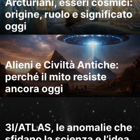
Arcturiani, esseri cosmici:
origine, ruolo e significato
oggi
Alieni e Civiltà Antiche:
perché il mito resiste
ancora oggi
3I/ATLAS, le anomalie che
sfidano la scienza e l’idea