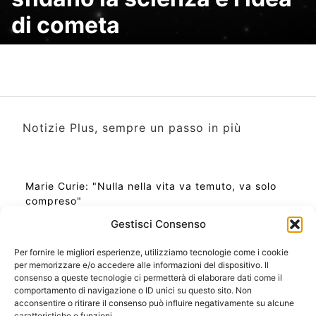
di cometa
Notizie Plus, sempre un passo in più
Marie Curie: "Nulla nella vita va temuto, va solo
compreso"
Gestisci Consenso
Per fornire le migliori esperienze, utilizziamo tecnologie come i cookie
per memorizzare e/o accedere alle informazioni del dispositivo. Il
Ora Esatta in Italia in questo momento
consenso a queste tecnologie ci permetterà di elaborare dati come il
Ti Senti Strano Ultimamente? Potrebbe Essere per
comportamento di navigazione o ID unici su questo sito. Non
la Risonanza di Schumann
acconsentire o ritirare il consenso può influire negativamente su alcune
Come Sapere Se Stai Ascendendo alla Quinta
caratteristiche e funzioni.