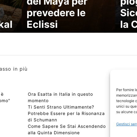
dei Maya per
pio
prevedere le
Sic
kal
Eclissi
la 
asso in più
Per fornire 
 è
Ora Esatta in Italia in questo
Copyri
memorizzare 
uomo"
momento
Edizio
tecnologie c
unici su que
Ti Senti Strano Ultimamente?
Chi Si
su alcune ca
Potrebbe Essere per la Risonanza
📰 Con
di Schumann
Privac
Gestisci ser
Come Sapere Se Stai Ascendendo
Sitem
alla Quinta Dimensione