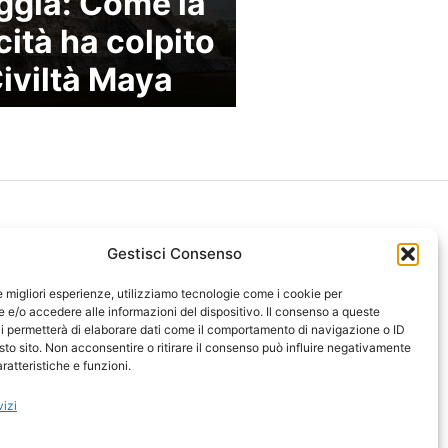
ggia: Come la
cità ha colpito
Civiltà Maya
Gestisci Consenso
le migliori esperienze, utilizziamo tecnologie come i cookie per
ght 2026 NotiziePlus.com
e/o accedere alle informazioni del dispositivo. Il consenso a queste
ni Web4Star
i permetterà di elaborare dati come il comportamento di navigazione o ID
sto sito. Non acconsentire o ritirare il consenso può influire negativamente
amo: Redazione
ratteristiche e funzioni.
tenuto Umano Verificato
y Coockie
-
Pubblicità
vizi
ap
-
Feed