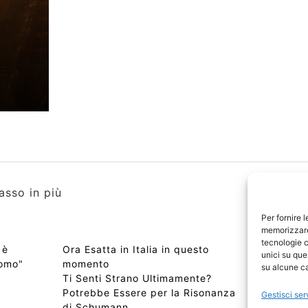
asso in più
Per fornire 
memorizzare 
tecnologie c
 è
Ora Esatta in Italia in questo
Copyri
unici su que
uomo"
momento
Edizio
su alcune ca
Ti Senti Strano Ultimamente?
Chi Si
Potrebbe Essere per la Risonanza
📰 Con
Gestisci ser
di Schumann
Privac