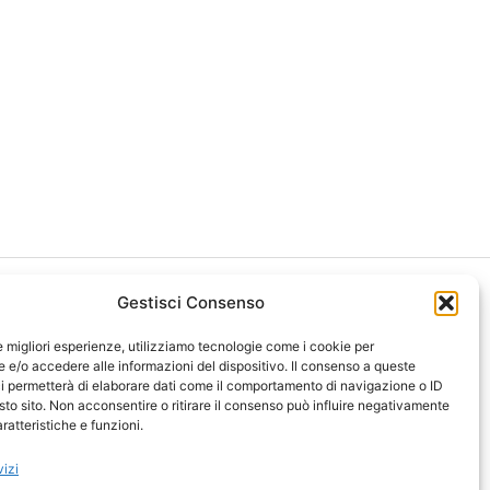
Gestisci Consenso
le migliori esperienze, utilizziamo tecnologie come i cookie per
e/o accedere alle informazioni del dispositivo. Il consenso a queste
i permetterà di elaborare dati come il comportamento di navigazione o ID
ght 2026 NotiziePlus.com
sto sito. Non acconsentire o ritirare il consenso può influire negativamente
ni Web4Star
ratteristiche e funzioni.
amo: Redazione
tenuto Umano Verificato
vizi
y Coockie
-
Pubblicità