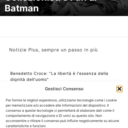
Batman
Notizie Plus, sempre un passo in più
Benedetto Croce: "La libertà è l'essenza della
dignità dell'uomo"
Gestisci Consenso
Per fornire le migliori esperienze, utilizziamo tecnologie come i cookie
per memorizzare e/o accedere alle informazioni del dispositivo. Il
Ora Esatta in Italia in questo momento
consenso a queste tecnologie ci permetterà di elaborare dati come il
Ti Senti Strano Ultimamente? Potrebbe Essere per
comportamento di navigazione o ID unici su questo sito. Non
la Risonanza di Schumann
acconsentire o ritirare il consenso può influire negativamente su alcune
Come Sapere Se Stai Ascendendo alla Quinta
caratteristiche e funzioni.