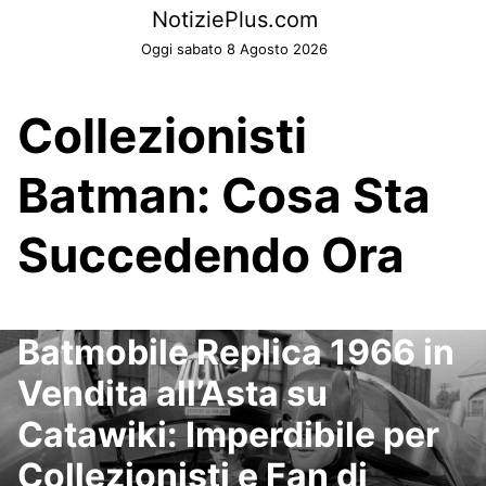
Skip
NotiziePlus.com
to
Oggi sabato 8 Agosto 2026
content
Collezionisti
Batman: Cosa Sta
Succedendo Ora
Batmobile Replica 1966 in
Vendita all’Asta su
Catawiki: Imperdibile per
Collezionisti e Fan di