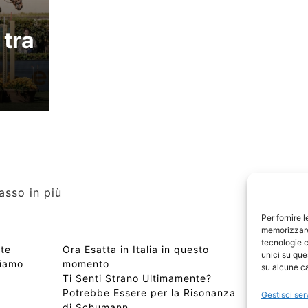
 tra
asso in più
Per fornire 
memorizzare 
tecnologie c
nte
Ora Esatta in Italia in questo
Copyri
unici su que
tiamo
momento
Edizio
su alcune ca
Ti Senti Strano Ultimamente?
Chi Si
Potrebbe Essere per la Risonanza
📰 Con
Gestisci ser
di Schumann
Privac