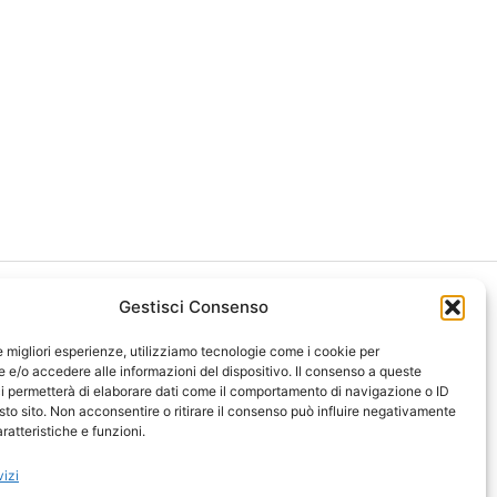
Gestisci Consenso
le migliori esperienze, utilizziamo tecnologie come i cookie per
e/o accedere alle informazioni del dispositivo. Il consenso a queste
i permetterà di elaborare dati come il comportamento di navigazione o ID
ght 2026 NotiziePlus.com
sto sito. Non acconsentire o ritirare il consenso può influire negativamente
ni Web4Star
ratteristiche e funzioni.
amo: Redazione
tenuto Umano Verificato
vizi
y Coockie
-
Pubblicità