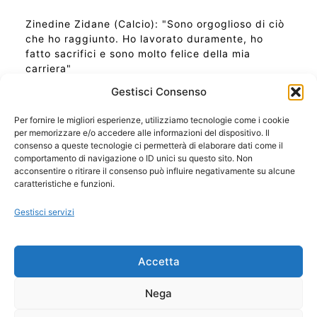
Zinedine Zidane (Calcio): "Sono orgoglioso di ciò
che ho raggiunto. Ho lavorato duramente, ho
fatto sacrifici e sono molto felice della mia
carriera"
Gestisci Consenso
Per fornire le migliori esperienze, utilizziamo tecnologie come i cookie
per memorizzare e/o accedere alle informazioni del dispositivo. Il
Ora Esatta in Italia in questo momento
consenso a queste tecnologie ci permetterà di elaborare dati come il
Ti Senti Strano Ultimamente? Potrebbe Essere per
comportamento di navigazione o ID unici su questo sito. Non
la Risonanza di Schumann
acconsentire o ritirare il consenso può influire negativamente su alcune
Come Sapere Se Stai Ascendendo alla Quinta
caratteristiche e funzioni.
Dimensione
Gestisci servizi
Copyright 2026 NotiziePlus.com
Accetta
Edizioni Web4Star
Chi Siamo: Redazione
Nega
📰 Contenuto Umano Verificato