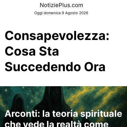
Skip
NotiziePlus.com
to
Oggi domenica 9 Agosto 2026
content
Consapevolezza:
Cosa Sta
Succedendo Ora
Arconti: la teoria spirituale
che vede la realtà come