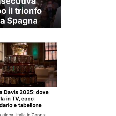
secutiva
o il trionfo
la Spagna
a Davis 2025: dove
la in TV, ecco
dario e tabellone
gioca l’Italia in Coppa