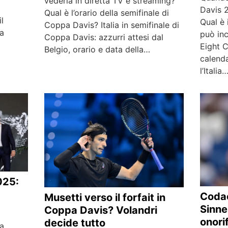
vederla in diretta TV e streaming?
Davis 
Qual è l’orario della semifinale di
l
Qual è 
Coppa Davis? Italia in semifinale di
pa
può inc
Coppa Davis: azzurri attesi dal
Eight 
Belgio, orario e data della…
calenda
l’Italia
025:
Codac
Musetti verso il forfait in
Sinner
Coppa Davis? Volandri
onori
decide tutto
pa