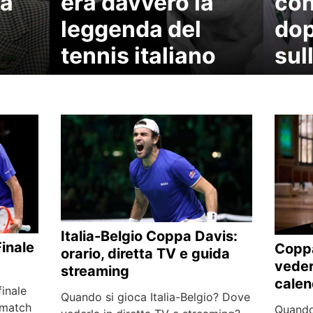
da
era davvero la
con
leggenda del
dop
tennis italiano
sul
Italia-Belgio Coppa Davis:
Finale
Copp
orario, diretta TV e guida
veder
streaming
calen
finale
Quando si gioca Italia-Belgio? Dove
 match
Quando 