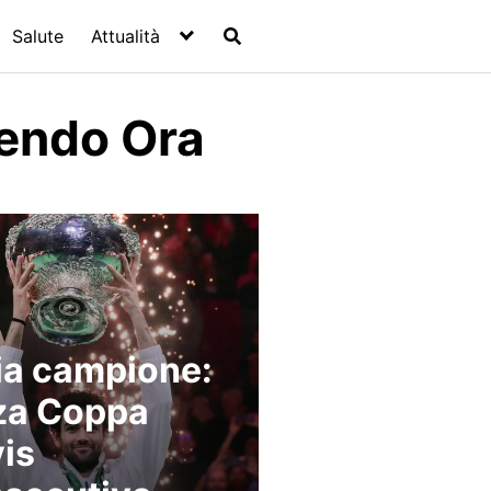
Salute
Attualità
endo Ora
lia campione:
za Coppa
is