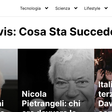
Tecnologia
Scienza
Lifestyle
is: Cosa Sta Succed
Ita
Nicola
ter
hi
Pietrangeli: chi
Dav