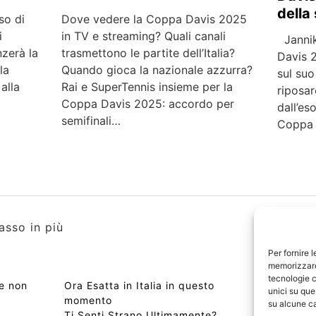
della
so di
Dove vedere la Coppa Davis 2025
i
in TV e streaming? Quali canali
Jannik
nzerà la
trasmettono le partite dell’Italia?
Davis 2
la
Quando gioca la nazionale azzurra?
sul su
alla
Rai e SuperTennis insieme per la
riposar
…
Coppa Davis 2025: accordo per
dall’es
semifinali…
Coppa D
asso in più
Per fornire 
memorizzare 
tecnologie c
se non
Ora Esatta in Italia in questo
Copyri
unici su que
momento
Edizio
su alcune ca
Ti Senti Strano Ultimamente?
Chi Si