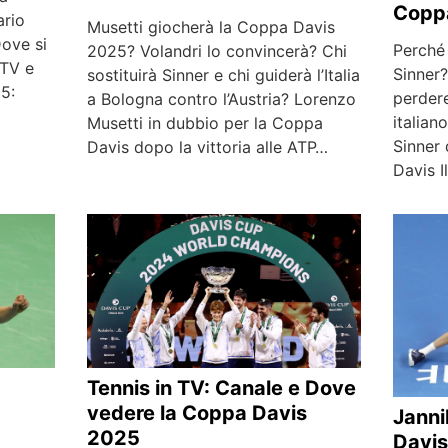
Copp
ario
Musetti giocherà la Coppa Davis
Dove si
Perché
2025? Volandri lo convincerà? Chi
 TV e
Sinner?
sostituirà Sinner e chi guiderà l’Italia
5:
perdere
a Bologna contro l’Austria? Lorenzo
italian
Musetti in dubbio per la Coppa
Sinner 
Davis dopo la vittoria alle ATP…
Davis 
Tennis in TV: Canale e Dove
vedere la Coppa Davis
Janni
2025
Davis