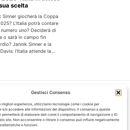
 sua scelta
 Sinner giocherà la Coppa
025? L’Italia potrà contare
o numero uno? Deciderà di
e o sarà in campo fin
ordio? Jannik Sinner e la
avis: l’Italia attende la…
Gestisci Consenso
le migliori esperienze, utilizziamo tecnologie come i cookie per
e/o accedere alle informazioni del dispositivo. Il consenso a queste
i permetterà di elaborare dati come il comportamento di navigazione o ID
ght 2026 NotiziePlus.com
sto sito. Non acconsentire o ritirare il consenso può influire negativamente
ni Web4Star
ratteristiche e funzioni.
amo: Redazione