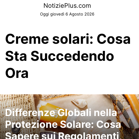
Skip
NotiziePlus.com
to
Oggi giovedì 6 Agosto 2026
content
Creme solari: Cosa
Sta Succedendo
Ora
Differenze Globali nella
Protezione Solare: Cosa
Sapere sui Regolamenti,