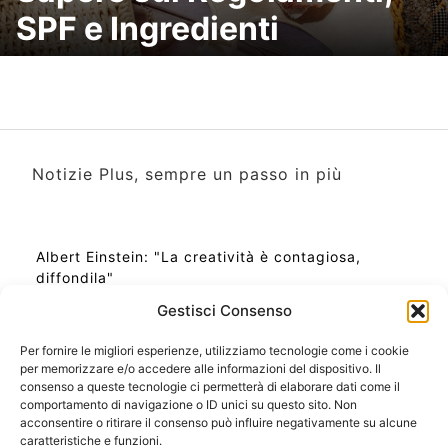
SPF e Ingredienti
Notizie Plus, sempre un passo in più
Albert Einstein: "La creatività è contagiosa,
diffondila"
Gestisci Consenso
Per fornire le migliori esperienze, utilizziamo tecnologie come i cookie
per memorizzare e/o accedere alle informazioni del dispositivo. Il
Ora Esatta in Italia in questo momento
consenso a queste tecnologie ci permetterà di elaborare dati come il
Ti Senti Strano Ultimamente? Potrebbe Essere per
comportamento di navigazione o ID unici su questo sito. Non
la Risonanza di Schumann
acconsentire o ritirare il consenso può influire negativamente su alcune
Come Sapere Se Stai Ascendendo alla Quinta
caratteristiche e funzioni.