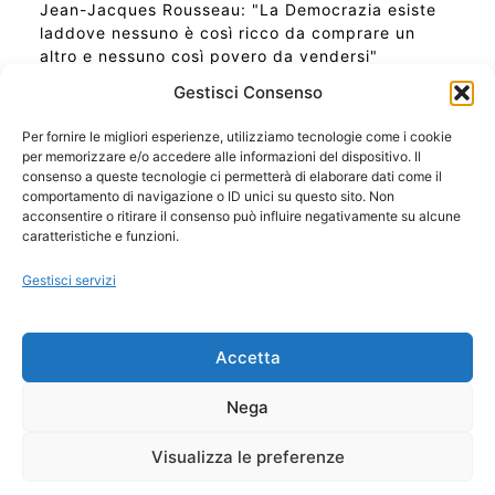
Jean-Jacques Rousseau: "La Democrazia esiste
laddove nessuno è così ricco da comprare un
altro e nessuno così povero da vendersi"
Gestisci Consenso
Per fornire le migliori esperienze, utilizziamo tecnologie come i cookie
per memorizzare e/o accedere alle informazioni del dispositivo. Il
Ora Esatta in Italia in questo momento
consenso a queste tecnologie ci permetterà di elaborare dati come il
Ti Senti Strano Ultimamente? Potrebbe Essere per
comportamento di navigazione o ID unici su questo sito. Non
la Risonanza di Schumann
acconsentire o ritirare il consenso può influire negativamente su alcune
Come Sapere Se Stai Ascendendo alla Quinta
caratteristiche e funzioni.
Dimensione
Gestisci servizi
Copyright 2026 NotiziePlus.com
Accetta
Edizioni Web4Star
Chi Siamo: Redazione
Nega
📰 Contenuto Umano Verificato
Privacy Coockie
-
Pubblicità
Visualizza le preferenze
Sitemap
-
Feed