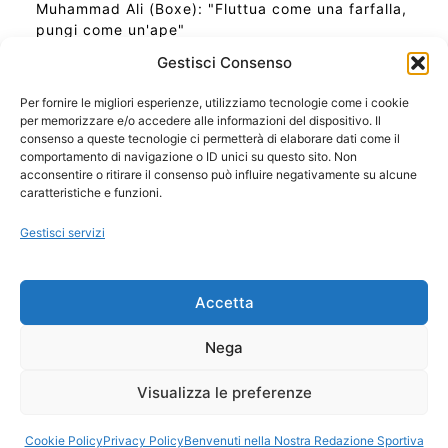
Muhammad Ali (Boxe): "Fluttua come una farfalla,
pungi come un'ape"
Gestisci Consenso
Per fornire le migliori esperienze, utilizziamo tecnologie come i cookie
per memorizzare e/o accedere alle informazioni del dispositivo. Il
Ora Esatta in Italia in questo momento
consenso a queste tecnologie ci permetterà di elaborare dati come il
Ti Senti Strano Ultimamente? Potrebbe Essere per
comportamento di navigazione o ID unici su questo sito. Non
la Risonanza di Schumann
acconsentire o ritirare il consenso può influire negativamente su alcune
Come Sapere Se Stai Ascendendo alla Quinta
caratteristiche e funzioni.
Dimensione
Gestisci servizi
Copyright 2026 NotiziePlus.com
Accetta
Edizioni Web4Star
Chi Siamo: Redazione
Nega
📰 Contenuto Umano Verificato
Privacy Coockie
-
Pubblicità
Visualizza le preferenze
Sitemap
-
Feed
Cookie Policy
Privacy Policy
Benvenuti nella Nostra Redazione Sportiva