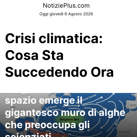
Skip
NotiziePlus.com
to
Oggi giovedì 6 Agosto 2026
content
Crisi climatica:
Cosa Sta
Succedendo Ora
Sargasso Atlantico, dallo
spazio emerge il
gigantesco muro di alghe
che preoccupa gli
scienziati