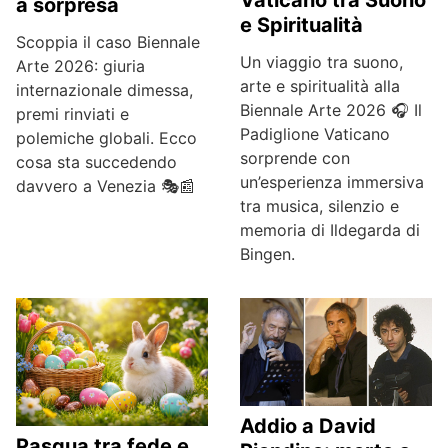
a sorpresa
e Spiritualità
Scoppia il caso Biennale
Un viaggio tra suono,
Arte 2026: giuria
arte e spiritualità alla
internazionale dimessa,
Biennale Arte 2026 🎧 Il
premi rinviati e
Padiglione Vaticano
polemiche globali. Ecco
sorprende con
cosa sta succedendo
un’esperienza immersiva
davvero a Venezia 🎭📰
tra musica, silenzio e
memoria di Ildegarda di
Bingen.
Addio a David
Pasqua tra fede e