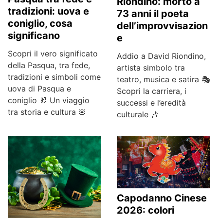
Riondino: morto a
tradizioni: uova e
73 anni il poeta
coniglio, cosa
dell’improvvisazion
significano
e
Scopri il vero significato
Addio a David Riondino,
della Pasqua, tra fede,
artista simbolo tra
tradizioni e simboli come
teatro, musica e satira 🎭
uova di Pasqua e
Scopri la carriera, i
coniglio 🐰 Un viaggio
successi e l’eredità
tra storia e cultura 🌸
culturale 🎶
Capodanno Cinese
2026: colori