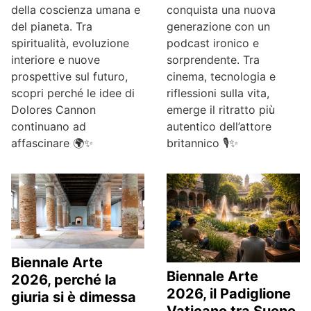
della coscienza umana e
conquista una nuova
del pianeta. Tra
generazione con un
spiritualità, evoluzione
podcast ironico e
interiore e nuove
sorprendente. Tra
prospettive sul futuro,
cinema, tecnologia e
scopri perché le idee di
riflessioni sulla vita,
Dolores Cannon
emerge il ritratto più
continuano ad
autentico dell’attore
affascinare 🌍✨
britannico 🎙️✨
Biennale Arte
Biennale Arte
2026, perché la
2026, il Padiglione
giuria si è dimessa
Vaticano tra Suono