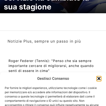
sua stagione
Notizie Plus, sempre un passo in più
Roger Federer (Tennis): "Penso che sia sempre
importante cercare di migliorarsi, anche quando
senti di essere in cima"
Gestisci Consenso
Per fornire le migliori esperienze, utilizziamo tecnologie come i cookie
per memorizzare e/o accedere alle informazioni del dispositivo. Il
Ora Esatta in Italia in questo momento
consenso a queste tecnologie ci permetterà di elaborare dati come il
Ti Senti Strano Ultimamente? Potrebbe Essere per
comportamento di navigazione o ID unici su questo sito. Non
la Risonanza di Schumann
acconsentire o ritirare il consenso può influire negativamente su alcune