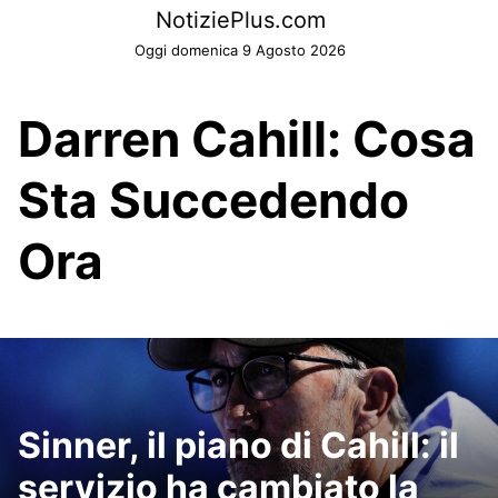
Skip
NotiziePlus.com
to
Oggi domenica 9 Agosto 2026
content
Darren Cahill: Cosa
Sta Succedendo
Ora
Sinner, il piano di Cahill: il
servizio ha cambiato la