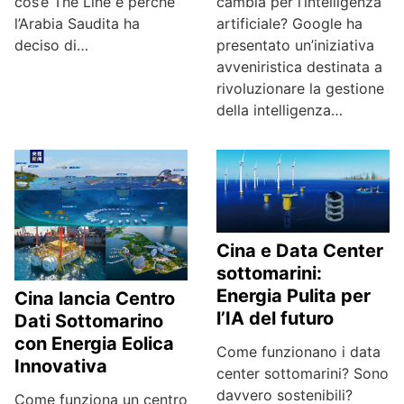
cambia per l’intelligenza
cos’è The Line e perché
artificiale? Google ha
l’Arabia Saudita ha
presentato un’iniziativa
deciso di…
avveniristica destinata a
rivoluzionare la gestione
della intelligenza…
Cina e Data Center
sottomarini:
Energia Pulita per
Cina lancia Centro
l’IA del futuro
Dati Sottomarino
con Energia Eolica
Come funzionano i data
Innovativa
center sottomarini? Sono
davvero sostenibili?
Come funziona un centro