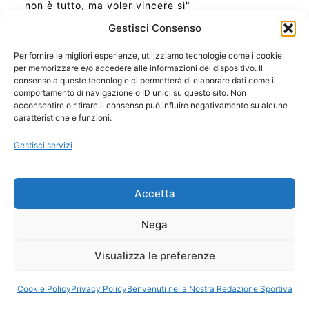
non è tutto, ma voler vincere sì"
Gestisci Consenso
Per fornire le migliori esperienze, utilizziamo tecnologie come i cookie
per memorizzare e/o accedere alle informazioni del dispositivo. Il
Ora Esatta in Italia in questo momento
consenso a queste tecnologie ci permetterà di elaborare dati come il
Ti Senti Strano Ultimamente? Potrebbe Essere per
comportamento di navigazione o ID unici su questo sito. Non
la Risonanza di Schumann
acconsentire o ritirare il consenso può influire negativamente su alcune
Come Sapere Se Stai Ascendendo alla Quinta
caratteristiche e funzioni.
Dimensione
Gestisci servizi
Copyright 2026 NotiziePlus.com
Accetta
Edizioni Web4Star
Chi Siamo: Redazione
Nega
📰 Contenuto Umano Verificato
Privacy Coockie
-
Pubblicità
Visualizza le preferenze
Sitemap
-
Feed
Cookie Policy
Privacy Policy
Benvenuti nella Nostra Redazione Sportiva