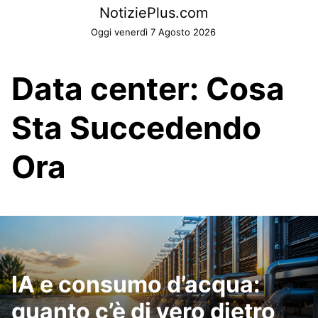
Skip
NotiziePlus.com
to
Oggi venerdì 7 Agosto 2026
content
Data center: Cosa
Sta Succedendo
Ora
IA e consumo d’acqua:
quanto c’è di vero dietro