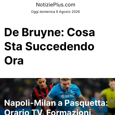
Skip
NotiziePlus.com
to
Oggi domenica 9 Agosto 2026
content
De Bruyne: Cosa
Sta Succedendo
Ora
Napoli-Milan a Pasquetta:
Orario TV, Formazioni,