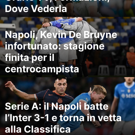
Dove Vederla
Napoli, Kevin De Bruyne
infortunato: stagione
finita per il
centrocampista
Serie A: il Napoli batte
l’Inter 3-1 e torna in vetta
alla Classifica