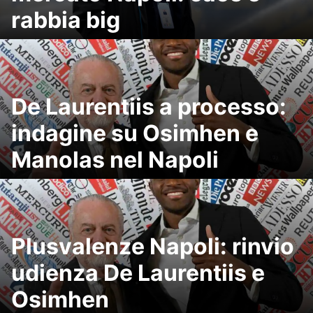
rabbia big
De Laurentiis a processo:
indagine su Osimhen e
Manolas nel Napoli
Plusvalenze Napoli: rinvio
udienza De Laurentiis e
Osimhen