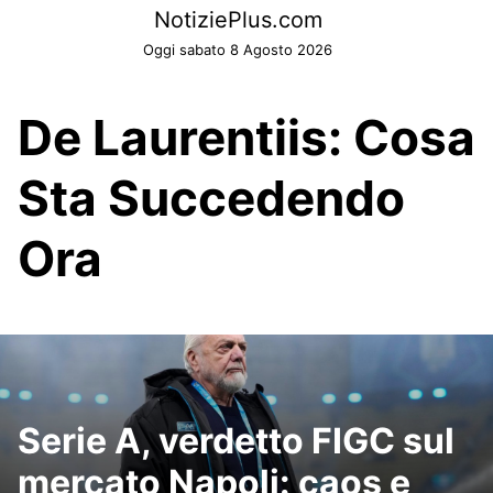
Skip
NotiziePlus.com
to
Oggi sabato 8 Agosto 2026
content
De Laurentiis: Cosa
Sta Succedendo
Ora
Serie A, verdetto FIGC sul
mercato Napoli: caos e