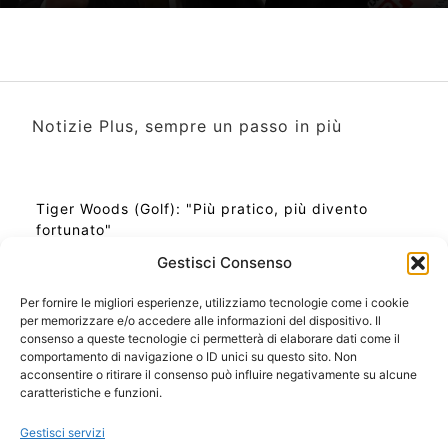
Notizie Plus, sempre un passo in più
Tiger Woods (Golf): "Più pratico, più divento
fortunato"
Gestisci Consenso
Per fornire le migliori esperienze, utilizziamo tecnologie come i cookie
per memorizzare e/o accedere alle informazioni del dispositivo. Il
Ora Esatta in Italia in questo momento
consenso a queste tecnologie ci permetterà di elaborare dati come il
Ti Senti Strano Ultimamente? Potrebbe Essere per
comportamento di navigazione o ID unici su questo sito. Non
la Risonanza di Schumann
acconsentire o ritirare il consenso può influire negativamente su alcune
Come Sapere Se Stai Ascendendo alla Quinta
caratteristiche e funzioni.
Dimensione
Gestisci servizi