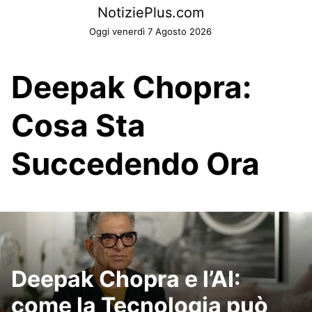
Skip
NotiziePlus.com
to
Oggi venerdì 7 Agosto 2026
content
Deepak Chopra:
Cosa Sta
Succedendo Ora
Deepak Chopra e l’AI:
come la Tecnologia può