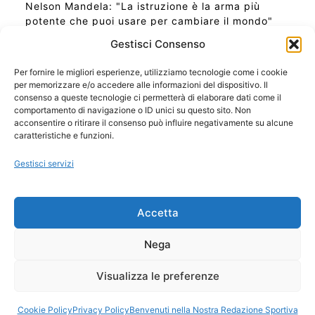
Nelson Mandela: "La istruzione è la arma più
potente che puoi usare per cambiare il mondo"
Gestisci Consenso
Per fornire le migliori esperienze, utilizziamo tecnologie come i cookie
per memorizzare e/o accedere alle informazioni del dispositivo. Il
Ora Esatta in Italia in questo momento
consenso a queste tecnologie ci permetterà di elaborare dati come il
Ti Senti Strano Ultimamente? Potrebbe Essere per
comportamento di navigazione o ID unici su questo sito. Non
la Risonanza di Schumann
acconsentire o ritirare il consenso può influire negativamente su alcune
Come Sapere Se Stai Ascendendo alla Quinta
caratteristiche e funzioni.
Dimensione
Gestisci servizi
Copyright 2026 NotiziePlus.com
Accetta
Edizioni Web4Star
Chi Siamo: Redazione
Nega
📰 Contenuto Umano Verificato
Privacy Coockie
-
Pubblicità
Visualizza le preferenze
Sitemap
-
Feed
Cookie Policy
Privacy Policy
Benvenuti nella Nostra Redazione Sportiva