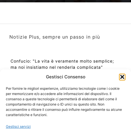
Notizie Plus, sempre un passo in più
Confucio: "La vita è veramente molto semplice;
ma noi insistiamo nel renderla complicata"
Gestisci Consenso
Per fornire le migliori esperienze, utilizziamo tecnologie come i cookie
per memorizzare e/o accedere alle informazioni del dispositivo. Il
Ora Esatta in Italia in questo momento
consenso a queste tecnologie ci permetterà di elaborare dati come il
Ti Senti Strano Ultimamente? Potrebbe Essere per
comportamento di navigazione o ID unici su questo sito. Non
la Risonanza di Schumann
acconsentire o ritirare il consenso può influire negativamente su alcune
Come Sapere Se Stai Ascendendo alla Quinta
caratteristiche e funzioni.
Dimensione
Gestisci servizi