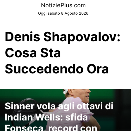
Skip
NotiziePlus.com
to
Oggi sabato 8 Agosto 2026
content
Denis Shapovalov:
Cosa Sta
Succedendo Ora
Sinner vola agli ottavi di
Indian Wells: sfida
Fonseca, record con