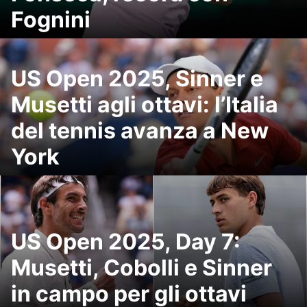
Fognini
US Open 2025, Sinner e
Musetti agli ottavi: l’Italia
del tennis avanza a New
York
US Open 2025, Day 7:
Musetti, Cobolli e Sinner
in campo per gli ottavi