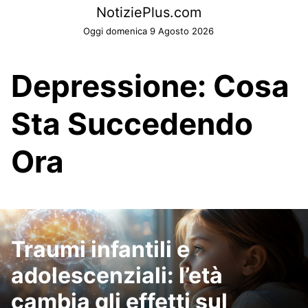
Skip
NotiziePlus.com
to
Oggi domenica 9 Agosto 2026
content
Depressione: Cosa
Sta Succedendo
Ora
Traumi infantili e
adolescenziali: l’età
cambia gli effetti sul