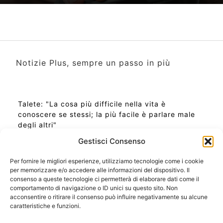
Notizie Plus, sempre un passo in più
Talete: "La cosa più difficile nella vita è
conoscere se stessi; la più facile è parlare male
degli altri"
Gestisci Consenso
Per fornire le migliori esperienze, utilizziamo tecnologie come i cookie
per memorizzare e/o accedere alle informazioni del dispositivo. Il
Ora Esatta in Italia in questo momento
consenso a queste tecnologie ci permetterà di elaborare dati come il
Ti Senti Strano Ultimamente? Potrebbe Essere per
comportamento di navigazione o ID unici su questo sito. Non
la Risonanza di Schumann
acconsentire o ritirare il consenso può influire negativamente su alcune
Come Sapere Se Stai Ascendendo alla Quinta
caratteristiche e funzioni.
Dimensione