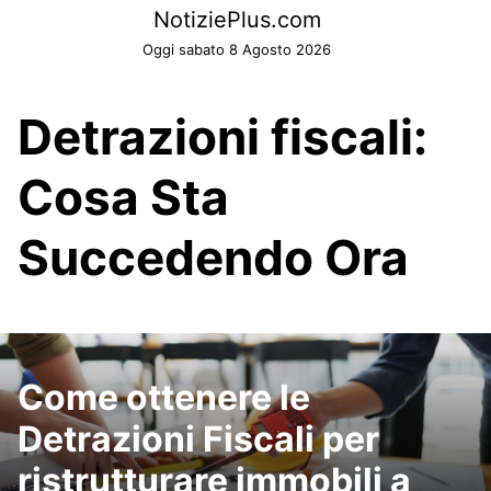
Skip
NotiziePlus.com
to
Oggi sabato 8 Agosto 2026
content
Detrazioni fiscali:
Cosa Sta
Succedendo Ora
Come ottenere le
Detrazioni Fiscali per
ristrutturare immobili a