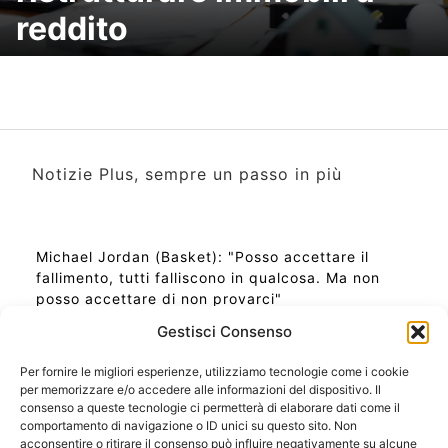
reddito
Notizie Plus, sempre un passo in più
Michael Jordan (Basket): "Posso accettare il
fallimento, tutti falliscono in qualcosa. Ma non
posso accettare di non provarci"
Gestisci Consenso
Per fornire le migliori esperienze, utilizziamo tecnologie come i cookie
per memorizzare e/o accedere alle informazioni del dispositivo. Il
Ora Esatta in Italia in questo momento
consenso a queste tecnologie ci permetterà di elaborare dati come il
Ti Senti Strano Ultimamente? Potrebbe Essere per
comportamento di navigazione o ID unici su questo sito. Non
la Risonanza di Schumann
acconsentire o ritirare il consenso può influire negativamente su alcune