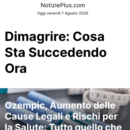
Skip
NotiziePlus.com
to
Oggi venerdì 7 Agosto 2026
content
Dimagrire: Cosa
Sta Succedendo
Ora
Ozempic, Aumento delle
Cause Legali e Rischi per
la Salute: Tutto quello che