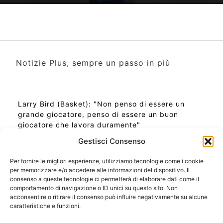
Notizie Plus, sempre un passo in più
Larry Bird (Basket): "Non penso di essere un
grande giocatore, penso di essere un buon
giocatore che lavora duramente"
Gestisci Consenso
Per fornire le migliori esperienze, utilizziamo tecnologie come i cookie
per memorizzare e/o accedere alle informazioni del dispositivo. Il
Ora Esatta in Italia in questo momento
consenso a queste tecnologie ci permetterà di elaborare dati come il
Ti Senti Strano Ultimamente? Potrebbe Essere per
comportamento di navigazione o ID unici su questo sito. Non
la Risonanza di Schumann
acconsentire o ritirare il consenso può influire negativamente su alcune
Come Sapere Se Stai Ascendendo alla Quinta
caratteristiche e funzioni.
Dimensione