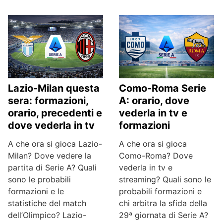
Lazio-Milan questa
Como-Roma Serie
sera: formazioni,
A: orario, dove
orario, precedenti e
vederla in tv e
dove vederla in tv
formazioni
A che ora si gioca Lazio-
A che ora si gioca
Milan? Dove vedere la
Como-Roma? Dove
partita di Serie A? Quali
vederla in tv e
sono le probabili
streaming? Quali sono le
formazioni e le
probabili formazioni e
statistiche del match
chi arbitra la sfida della
dell’Olimpico? Lazio-
29ª giornata di Serie A?