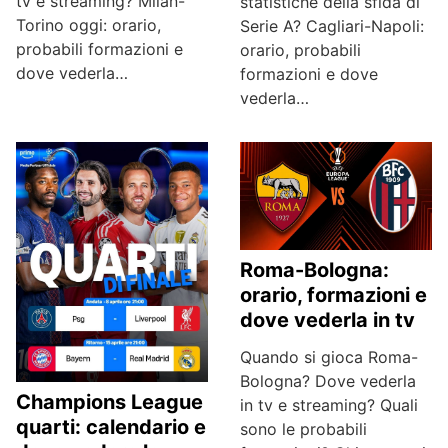
tv e streaming? Milan-
statistiche della sfida di
Torino oggi: orario,
Serie A? Cagliari-Napoli:
probabili formazioni e
orario, probabili
dove vederla…
formazioni e dove
vederla…
Roma-Bologna:
orario, formazioni e
dove vederla in tv
Quando si gioca Roma-
Bologna? Dove vederla
Champions League
in tv e streaming? Quali
quarti: calendario e
sono le probabili