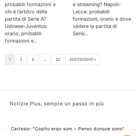
probabili formazioni e
e streaming? Napoli-
chi è l’arbitro della
Lecce: probabili
partita di Serie A?
formazioni, orario e dove
Udinese-Juventus:
vedere la partita di
orario, probabili
Serie…
formazioni e…
1
2
3
…
22
SUCCESSIVO »
Notizie Plus, sempre un passo in più
Cartesio: "Cogito ergo sum ~ Penso dunque sono"