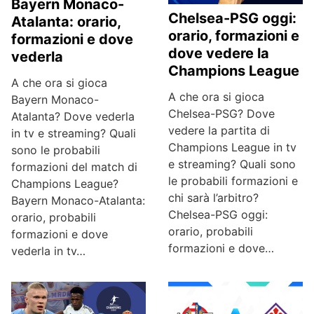
Bayern Monaco-
Chelsea-PSG oggi:
Atalanta: orario,
orario, formazioni e
formazioni e dove
dove vedere la
vederla
Champions League
A che ora si gioca
A che ora si gioca
Bayern Monaco-
Chelsea-PSG? Dove
Atalanta? Dove vederla
vedere la partita di
in tv e streaming? Quali
Champions League in tv
sono le probabili
e streaming? Quali sono
formazioni del match di
le probabili formazioni e
Champions League?
chi sarà l’arbitro?
Bayern Monaco-Atalanta:
Chelsea-PSG oggi:
orario, probabili
orario, probabili
formazioni e dove
formazioni e dove…
vederla in tv…