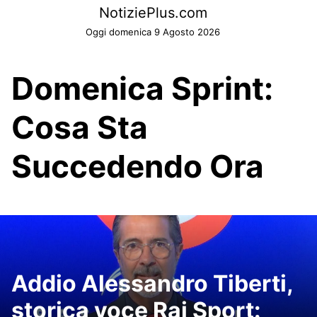
Skip
NotiziePlus.com
to
Oggi domenica 9 Agosto 2026
content
Domenica Sprint:
Cosa Sta
Succedendo Ora
Addio Alessandro Tiberti,
storica voce Rai Sport: