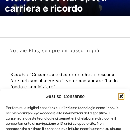
carriera e ricordo
Notizie Plus, sempre un passo in più
Buddha: "Ci sono solo due errori che si possono
fare nel cammino verso il vero: non andare fino in
fondo e non iniziare"
Gestisci Consenso
Per fornire le migliori esperienze, utilizziamo tecnologie come i cookie
per memorizzare e/o accedere alle informazioni del dispositivo. Il
Ora Esatta in Italia in questo momento
consenso a queste tecnologie ci permetterà di elaborare dati come il
Ti Senti Strano Ultimamente? Potrebbe Essere per
comportamento di navigazione o ID unici su questo sito. Non
la Risonanza di Schumann
acconsentire o ritirare il consenso può influire negativamente su alcune