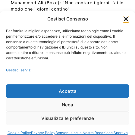
Muhammad Ali (Boxe): "Non contare i giorni, fai in
modo che i giorni contino"
Gestisci Consenso
Per fornire le migliori esperienze, utilizziamo tecnologie come i cookie
per memorizzare e/o accedere alle informazioni del dispositivo. Il
Ora Esatta in Italia in questo momento
consenso a queste tecnologie ci permetterà di elaborare dati come il
Ti Senti Strano Ultimamente? Potrebbe Essere per
comportamento di navigazione o ID unici su questo sito. Non
la Risonanza di Schumann
acconsentire o ritirare il consenso può influire negativamente su alcune
Come Sapere Se Stai Ascendendo alla Quinta
caratteristiche e funzioni.
Dimensione
Gestisci servizi
Copyright 2026 NotiziePlus.com
Accetta
Edizioni Web4Star
Chi Siamo: Redazione
Nega
📰 Contenuto Umano Verificato
Privacy Coockie
-
Pubblicità
Visualizza le preferenze
Sitemap
-
Feed
Cookie Policy
Privacy Policy
Benvenuti nella Nostra Redazione Sportiva