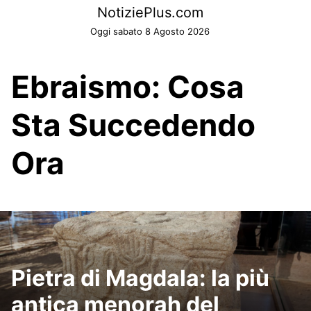
Skip
NotiziePlus.com
to
Oggi sabato 8 Agosto 2026
content
Ebraismo: Cosa
Sta Succedendo
Ora
Pietra di Magdala: la più
antica menorah del