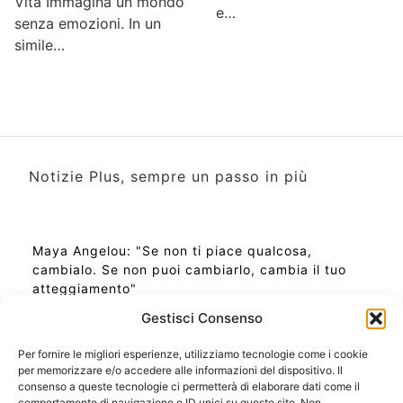
Vita Immagina un mondo
e…
senza emozioni. In un
simile…
Notizie Plus, sempre un passo in più
Maya Angelou: "Se non ti piace qualcosa,
cambialo. Se non puoi cambiarlo, cambia il tuo
atteggiamento"
Gestisci Consenso
Per fornire le migliori esperienze, utilizziamo tecnologie come i cookie
per memorizzare e/o accedere alle informazioni del dispositivo. Il
Ora Esatta in Italia in questo momento
consenso a queste tecnologie ci permetterà di elaborare dati come il
Ti Senti Strano Ultimamente? Potrebbe Essere per
comportamento di navigazione o ID unici su questo sito. Non