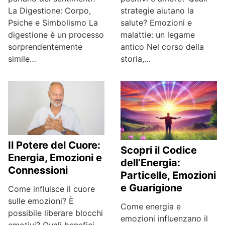
La Digestione: Corpo,
strategie aiutano la
Psiche e Simbolismo La
salute? Emozioni e
digestione è un processo
malattie: un legame
sorprendentemente
antico Nel corso della
simile…
storia,…
Il Potere del Cuore:
Scopri il Codice
Energia, Emozioni e
dell’Energia:
Connessioni
Particelle, Emozioni
e Guarigione
Come influisce il cuore
sulle emozioni? È
Come energia e
possibile liberare blocchi
emozioni influenzano il
emotivi? Quali benefici