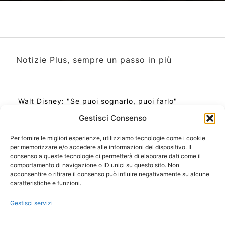
Notizie Plus, sempre un passo in più
Walt Disney: "Se puoi sognarlo, puoi farlo"
Gestisci Consenso
Per fornire le migliori esperienze, utilizziamo tecnologie come i cookie
per memorizzare e/o accedere alle informazioni del dispositivo. Il
Ora Esatta in Italia in questo momento
consenso a queste tecnologie ci permetterà di elaborare dati come il
Ti Senti Strano Ultimamente? Potrebbe Essere per
comportamento di navigazione o ID unici su questo sito. Non
la Risonanza di Schumann
acconsentire o ritirare il consenso può influire negativamente su alcune
Come Sapere Se Stai Ascendendo alla Quinta
caratteristiche e funzioni.
Dimensione
Gestisci servizi