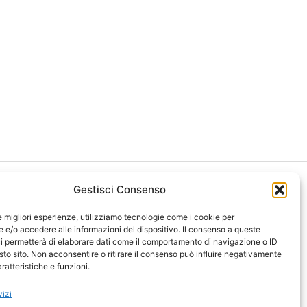
Gestisci Consenso
le migliori esperienze, utilizziamo tecnologie come i cookie per
e/o accedere alle informazioni del dispositivo. Il consenso a queste
i permetterà di elaborare dati come il comportamento di navigazione o ID
ght 2026 NotiziePlus.com
sto sito. Non acconsentire o ritirare il consenso può influire negativamente
ni Web4Star
ratteristiche e funzioni.
amo: Redazione
tenuto Umano Verificato
vizi
y Coockie
-
Pubblicità