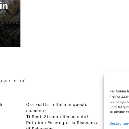
in
asso in più
Per fornire 
memorizzare 
tecnologie c
di
Ora Esatta in Italia in questo
Copyri
unici su que
momento
Edizio
su alcune ca
Ti Senti Strano Ultimamente?
Chi Si
Potrebbe Essere per la Risonanza
📰 Con
Gestisci ser
di Schumann
Privac