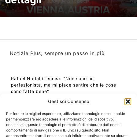
Notizie Plus, sempre un passo in più
Rafael Nadal (Tennis): "Non sono un
perfezionista, ma mi piace sentire che le cose
sono fatte bene"
Gestisci Consenso
Per fornire le migliori esperienze, utilizziamo tecnologie come i cookie
per memorizzare e/o accedere alle informazioni del dispositivo. Il
Ora Esatta in Italia in questo momento
consenso a queste tecnologie ci permetterà di elaborare dati come il
Ti Senti Strano Ultimamente? Potrebbe Essere per
comportamento di navigazione o ID unici su questo sito. Non
la Risonanza di Schumann
acconsentire o ritirare il consenso può influire negativamente su alcune