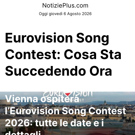
Skip
NotiziePlus.com
to
Oggi giovedì 6 Agosto 2026
content
Eurovision Song
Contest: Cosa Sta
Succedendo Ora
Vienna ospiterà
l’Eurovision Song Contest
2026: tutte le date e i
dettagli