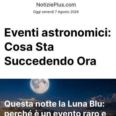
Skip
NotiziePlus.com
to
Oggi venerdì 7 Agosto 2026
content
Eventi astronomici:
Cosa Sta
Succedendo Ora
Questa notte la Luna Blu:
perché è un evento raro e