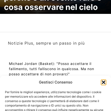
cosa osservare nel cielo
Notizie Plus, sempre un passo in più
Michael Jordan (Basket): "Posso accettare il
fallimento, tutti falliscono in qualcosa. Ma non
posso accettare di non provarci"
Gestisci Consenso
Per fornire le migliori esperienze, utilizziamo tecnologie come i cookie
per memorizzare e/o accedere alle informazioni del dispositivo. Il
Ora Esatta in Italia in questo momento
consenso a queste tecnologie ci permetterà di elaborare dati come il
Ti Senti Strano Ultimamente? Potrebbe Essere per
comportamento di navigazione o ID unici su questo sito. Non
la Risonanza di Schumann
acconsentire o ritirare il consenso può influire negativamente su alcune