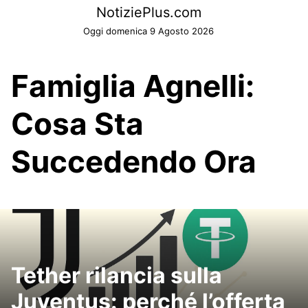
Skip
NotiziePlus.com
to
Oggi domenica 9 Agosto 2026
content
Famiglia Agnelli:
Cosa Sta
Succedendo Ora
Tether rilancia sulla
Juventus: perché l’offerta