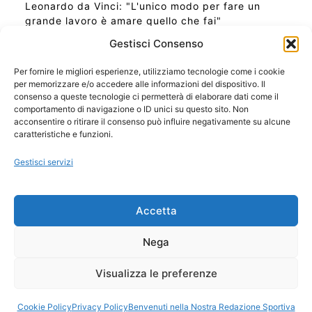
Leonardo da Vinci: "L'unico modo per fare un
grande lavoro è amare quello che fai"
Gestisci Consenso
Per fornire le migliori esperienze, utilizziamo tecnologie come i cookie
per memorizzare e/o accedere alle informazioni del dispositivo. Il
Ora Esatta in Italia in questo momento
consenso a queste tecnologie ci permetterà di elaborare dati come il
Ti Senti Strano Ultimamente? Potrebbe Essere per
comportamento di navigazione o ID unici su questo sito. Non
la Risonanza di Schumann
acconsentire o ritirare il consenso può influire negativamente su alcune
Come Sapere Se Stai Ascendendo alla Quinta
caratteristiche e funzioni.
Dimensione
Gestisci servizi
Copyright 2026 NotiziePlus.com
Accetta
Edizioni Web4Star
Chi Siamo: Redazione
Nega
📰 Contenuto Umano Verificato
Privacy Coockie
-
Pubblicità
Visualizza le preferenze
Sitemap
-
Feed
Cookie Policy
Privacy Policy
Benvenuti nella Nostra Redazione Sportiva