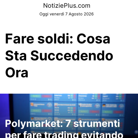
Skip
NotiziePlus.com
to
Oggi venerdì 7 Agosto 2026
content
Fare soldi: Cosa
Sta Succedendo
Ora
Polymarket: 7 strumenti
per fare trading evitando