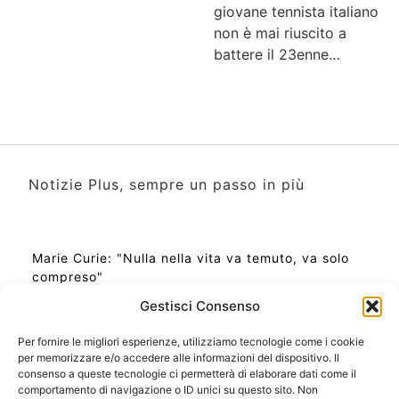
giovane tennista italiano
non è mai riuscito a
battere il 23enne…
Notizie Plus, sempre un passo in più
Marie Curie: "Nulla nella vita va temuto, va solo
compreso"
Gestisci Consenso
Per fornire le migliori esperienze, utilizziamo tecnologie come i cookie
per memorizzare e/o accedere alle informazioni del dispositivo. Il
Ora Esatta in Italia in questo momento
consenso a queste tecnologie ci permetterà di elaborare dati come il
Ti Senti Strano Ultimamente? Potrebbe Essere per
comportamento di navigazione o ID unici su questo sito. Non
la Risonanza di Schumann