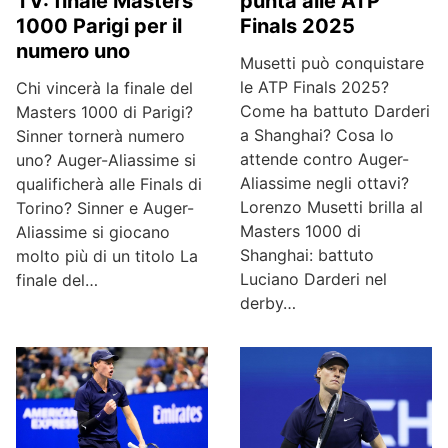
TV: finale Masters
punta alle ATP
1000 Parigi per il
Finals 2025
numero uno
Musetti può conquistare
le ATP Finals 2025?
Chi vincerà la finale del
Come ha battuto Darderi
Masters 1000 di Parigi?
a Shanghai? Cosa lo
Sinner tornerà numero
attende contro Auger-
uno? Auger-Aliassime si
Aliassime negli ottavi?
qualificherà alle Finals di
Lorenzo Musetti brilla al
Torino? Sinner e Auger-
Masters 1000 di
Aliassime si giocano
Shanghai: battuto
molto più di un titolo La
Luciano Darderi nel
finale del…
derby…