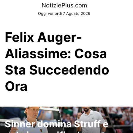
Skip
NotiziePlus.com
to
Oggi venerdì 7 Agosto 2026
content
Felix Auger-
Aliassime: Cosa
Sta Succedendo
Ora
Sinner domina Struff e