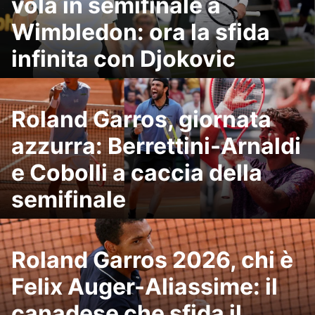
vola in semifinale a
Wimbledon: ora la sfida
infinita con Djokovic
Roland Garros, giornata
azzurra: Berrettini-Arnaldi
e Cobolli a caccia della
semifinale
Roland Garros 2026, chi è
Felix Auger-Aliassime: il
canadese che sfida il