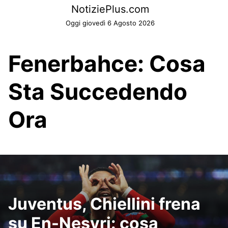
Skip
NotiziePlus.com
to
Oggi giovedì 6 Agosto 2026
content
Fenerbahce: Cosa
Sta Succedendo
Ora
Juventus, Chiellini frena
su En-Nesyri: cosa