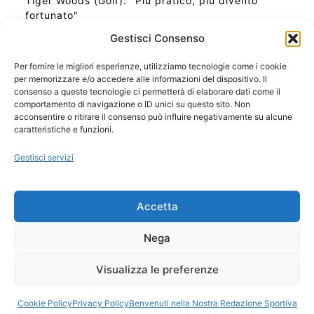
Tiger Woods (Golf): "Più pratico, più divento
fortunato"
Gestisci Consenso
Per fornire le migliori esperienze, utilizziamo tecnologie come i cookie
per memorizzare e/o accedere alle informazioni del dispositivo. Il
Ora Esatta in Italia in questo momento
consenso a queste tecnologie ci permetterà di elaborare dati come il
Ti Senti Strano Ultimamente? Potrebbe Essere per
comportamento di navigazione o ID unici su questo sito. Non
la Risonanza di Schumann
acconsentire o ritirare il consenso può influire negativamente su alcune
Come Sapere Se Stai Ascendendo alla Quinta
caratteristiche e funzioni.
Dimensione
Gestisci servizi
Copyright 2026 NotiziePlus.com
Accetta
Edizioni Web4Star
Chi Siamo: Redazione
Nega
📰 Contenuto Umano Verificato
Privacy Coockie
-
Pubblicità
Visualizza le preferenze
Sitemap
-
Feed
Cookie Policy
Privacy Policy
Benvenuti nella Nostra Redazione Sportiva