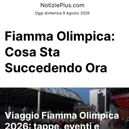
Skip
NotiziePlus.com
to
Oggi domenica 9 Agosto 2026
content
Fiamma Olimpica:
Cosa Sta
Succedendo Ora
Viaggio Fiamma Olimpica
2026: tappe, eventi e