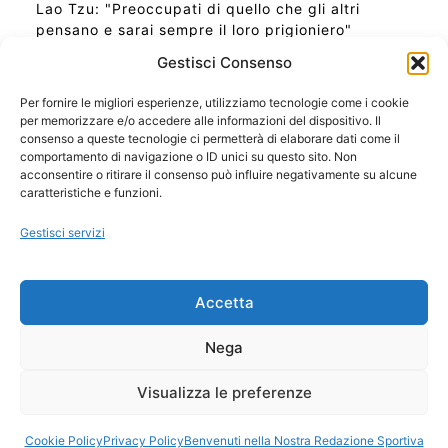
Lao Tzu: "Preoccupati di quello che gli altri
pensano e sarai sempre il loro prigioniero"
Gestisci Consenso
Per fornire le migliori esperienze, utilizziamo tecnologie come i cookie
per memorizzare e/o accedere alle informazioni del dispositivo. Il
Ora Esatta in Italia in questo momento
consenso a queste tecnologie ci permetterà di elaborare dati come il
Ti Senti Strano Ultimamente? Potrebbe Essere per
comportamento di navigazione o ID unici su questo sito. Non
la Risonanza di Schumann
acconsentire o ritirare il consenso può influire negativamente su alcune
Come Sapere Se Stai Ascendendo alla Quinta
caratteristiche e funzioni.
Dimensione
Gestisci servizi
Copyright 2026 NotiziePlus.com
Accetta
Edizioni Web4Star
Chi Siamo: Redazione
Nega
📰 Contenuto Umano Verificato
Privacy Coockie
-
Pubblicità
Visualizza le preferenze
Sitemap
-
Feed
Cookie Policy
Privacy Policy
Benvenuti nella Nostra Redazione Sportiva