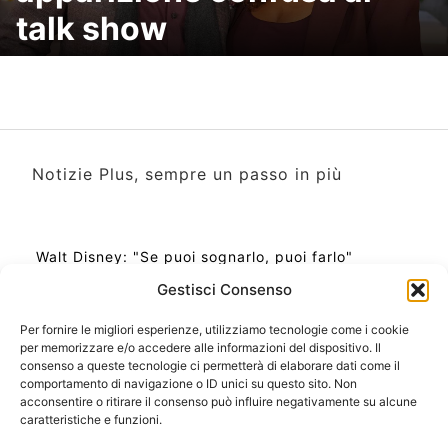
talk show
Notizie Plus, sempre un passo in più
Walt Disney: "Se puoi sognarlo, puoi farlo"
Gestisci Consenso
Per fornire le migliori esperienze, utilizziamo tecnologie come i cookie
per memorizzare e/o accedere alle informazioni del dispositivo. Il
Ora Esatta in Italia in questo momento
consenso a queste tecnologie ci permetterà di elaborare dati come il
Ti Senti Strano Ultimamente? Potrebbe Essere per
comportamento di navigazione o ID unici su questo sito. Non
la Risonanza di Schumann
acconsentire o ritirare il consenso può influire negativamente su alcune
Come Sapere Se Stai Ascendendo alla Quinta
caratteristiche e funzioni.
Dimensione