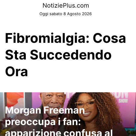
Skip
NotiziePlus.com
to
Oggi sabato 8 Agosto 2026
content
Fibromialgia: Cosa
Sta Succedendo
Ora
Morgan Freeman
preoccupa i fan:
apparizione confusa al