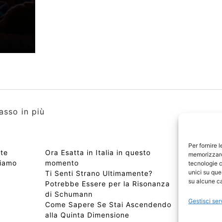
asso in più
Per fornire 
nte
Ora Esatta in Italia in questo
Copyri
memorizzare 
tiamo
momento
Edizio
tecnologie c
unici su que
Ti Senti Strano Ultimamente?
Chi Si
su alcune ca
Potrebbe Essere per la Risonanza
📰 Con
di Schumann
Privac
Gestisci ser
Come Sapere Se Stai Ascendendo
Sitem
alla Quinta Dimensione