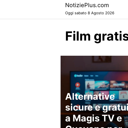
Skip
NotiziePlus.com
to
Oggi sabato 8 Agosto 2026
content
Film grat
Alternative
sicure e gratu
a Magis TV e