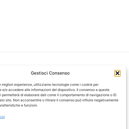
Gestisci Consenso
le migliori esperienze, utilizziamo tecnologie come i cookie per
ght 2026 NotiziePlus.com
e/o accedere alle informazioni del dispositivo. Il consenso a queste
ni Web4Star
i permetterà di elaborare dati come il comportamento di navigazione o ID
sto sito. Non acconsentire o ritirare il consenso può influire negativamente
amo: Redazione
ratteristiche e funzioni.
tenuto Umano Verificato
y Coockie
-
Pubblicità
vizi
ap
-
Feed