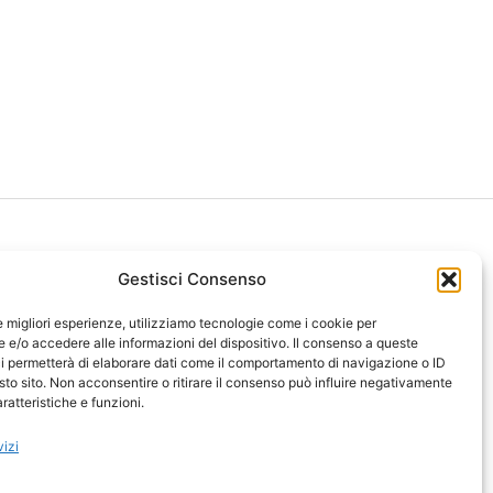
Gestisci Consenso
le migliori esperienze, utilizziamo tecnologie come i cookie per
ght 2026 NotiziePlus.com
e/o accedere alle informazioni del dispositivo. Il consenso a queste
ni Web4Star
i permetterà di elaborare dati come il comportamento di navigazione o ID
sto sito. Non acconsentire o ritirare il consenso può influire negativamente
amo: Redazione
ratteristiche e funzioni.
tenuto Umano Verificato
y Coockie
-
Pubblicità
vizi
ap
-
Feed