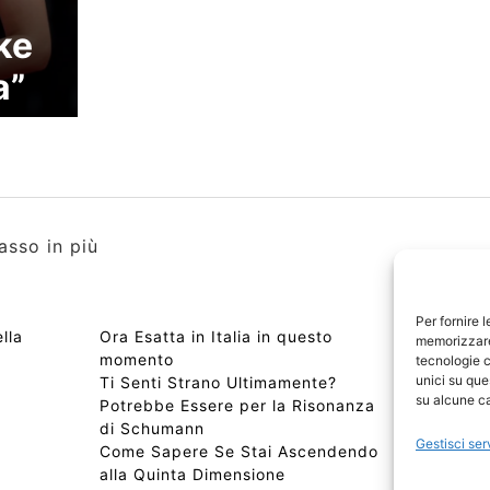
ke
a”
asso in più
Per fornire 
lla
Ora Esatta in Italia in questo
Copyri
memorizzare 
momento
Edizio
tecnologie c
unici su que
Ti Senti Strano Ultimamente?
Chi Si
su alcune ca
Potrebbe Essere per la Risonanza
📰 Con
di Schumann
Privac
Gestisci ser
Come Sapere Se Stai Ascendendo
Sitem
alla Quinta Dimensione