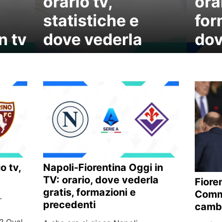
orario tv,
ora
statistiche e
for
n tv
dove vederla
dov
o tv,
Napoli-Fiorentina Oggi in
TV: orario, dove vederla
Fiore
gratis, formazioni e
Commi
-
precedenti
cambi