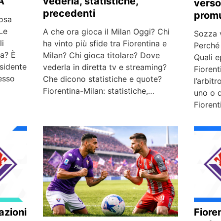
A
vederla, statistiche,
verso
precedenti
prom
osa
Le
A che ora gioca il Milan Oggi? Chi
Sozza v
li
ha vinto più sfide tra Fiorentina e
Perché 
la? È
Milan? Chi gioca titolare? Dove
Quali e
sidente
vederla in diretta tv e streaming?
Fioren
esso
Che dicono statistiche e quote?
l’arbit
Fiorentina-Milan: statistiche,…
uno o 
Fiorent
azioni
Fiore