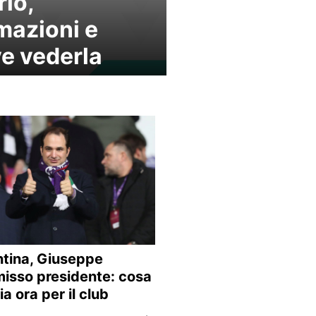
rio,
mazioni e
e vederla
ntina, Giuseppe
sso presidente: cosa
a ora per il club