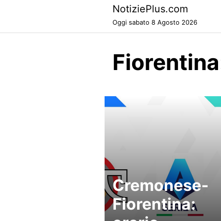
Skip
NotiziePlus.com
to
Oggi sabato 8 Agosto 2026
content
Fiorentin
Cremonese-
Fiorentina: