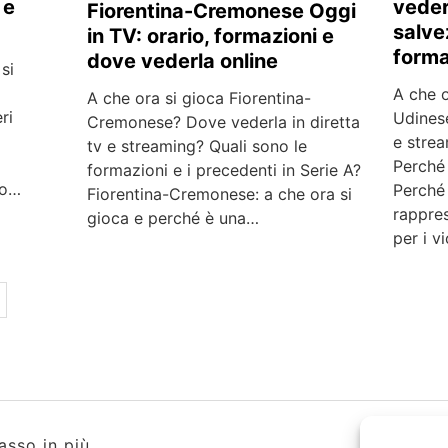
 e
veder
Fiorentina-Cremonese Oggi
salve
in TV: orario, formazioni e
forma
dove vederla online
si
A che o
A che ora si gioca Fiorentina-
ri
Udinese
Cremonese? Dove vederla in diretta
e strea
tv e streaming? Quali sono le
Perché 
formazioni e i precedenti in Serie A?
io…
Perché
Fiorentina-Cremonese: a che ora si
rappres
gioca e perché è una…
per i v
asso in più