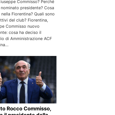
Giuseppe Commisso? Perché
o nominato presidente? Cosa
nella Fiorentina? Quali sono
ettivi del club? Fiorentina,
pe Commisso nuovo
nte: cosa ha deciso il
lio di Amministrazione ACF
tina…
rto Rocco Commisso,
a il presidente della