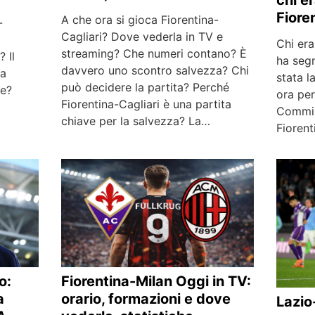
Fioren
A che ora si gioca Fiorentina-
-
Cagliari? Dove vederla in TV e
Chi er
streaming? Che numeri contano? È
 Il
ha segn
davvero uno scontro salvezza? Chi
la
stata l
può decidere la partita? Perché
ne?
ora per
Fiorentina-Cagliari è una partita
Commis
chiave per la salvezza? La…
Fiorent
o:
Fiorentina-Milan Oggi in TV:
a
orario, formazioni e dove
Lazio