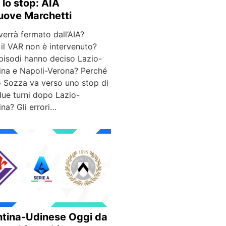
 lo stop: AIA
uove Marchetti
errà fermato dall’AIA?
il VAR non è intervenuto?
pisodi hanno deciso Lazio-
tina e Napoli-Verona? Perché
ro Sozza va verso uno stop di
due turni dopo Lazio-
ina? Gli errori…
ntina-Udinese Oggi da