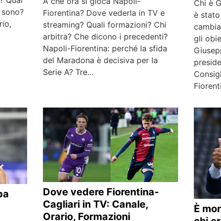
e? Qual
A che ora si gioca Napoli-
Chi è 
i sono?
Fiorentina? Dove vederla in TV e
è stat
rio,
streaming? Quali formazioni? Chi
cambia 
arbitra? Che dicono i precedenti?
gli obi
Napoli-Fiorentina: perché la sfida
Giusep
del Maradona è decisiva per la
preside
Serie A? Tre…
Consig
Fioren
Dove vedere Fiorentina-
pa
Cagliari in TV: Canale,
È mo
Orario, Formazioni
chi er