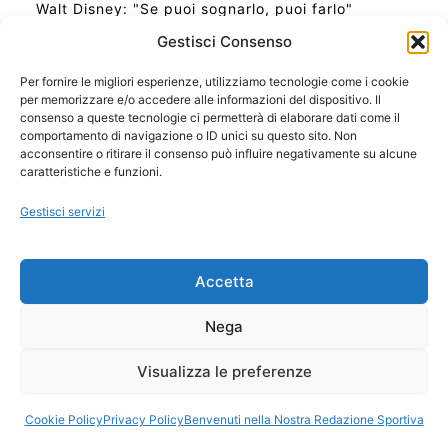
Walt Disney: "Se puoi sognarlo, puoi farlo"
Gestisci Consenso
Per fornire le migliori esperienze, utilizziamo tecnologie come i cookie
per memorizzare e/o accedere alle informazioni del dispositivo. Il
Ora Esatta in Italia in questo momento
consenso a queste tecnologie ci permetterà di elaborare dati come il
Ti Senti Strano Ultimamente? Potrebbe Essere per
comportamento di navigazione o ID unici su questo sito. Non
la Risonanza di Schumann
acconsentire o ritirare il consenso può influire negativamente su alcune
Come Sapere Se Stai Ascendendo alla Quinta
caratteristiche e funzioni.
Dimensione
Gestisci servizi
Copyright 2026 NotiziePlus.com
Accetta
Edizioni Web4Star
Chi Siamo: Redazione
Nega
📰 Contenuto Umano Verificato
Privacy Coockie
-
Pubblicità
Visualizza le preferenze
Sitemap
-
Feed
Cookie Policy
Privacy Policy
Benvenuti nella Nostra Redazione Sportiva