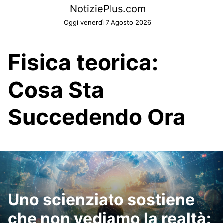
Skip
NotiziePlus.com
to
Oggi venerdì 7 Agosto 2026
content
Fisica teorica:
Cosa Sta
Succedendo Ora
Uno scienziato sostiene
che non vediamo la realtà: