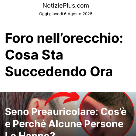
Skip
NotiziePlus.com
to
Oggi giovedì 6 Agosto 2026
content
Foro nell’orecchio:
Cosa Sta
Succedendo Ora
Seno Preauricolare: Cos’è
e Perché Alcune Persone
Lo Hanno?