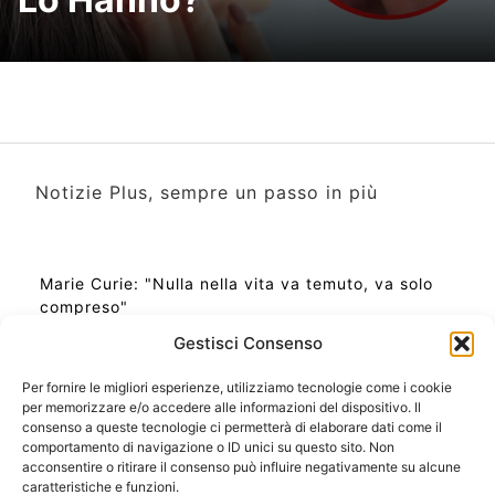
Notizie Plus, sempre un passo in più
Marie Curie: "Nulla nella vita va temuto, va solo
compreso"
Gestisci Consenso
Per fornire le migliori esperienze, utilizziamo tecnologie come i cookie
per memorizzare e/o accedere alle informazioni del dispositivo. Il
Ora Esatta in Italia in questo momento
consenso a queste tecnologie ci permetterà di elaborare dati come il
Ti Senti Strano Ultimamente? Potrebbe Essere per
comportamento di navigazione o ID unici su questo sito. Non
la Risonanza di Schumann
acconsentire o ritirare il consenso può influire negativamente su alcune
Come Sapere Se Stai Ascendendo alla Quinta
caratteristiche e funzioni.