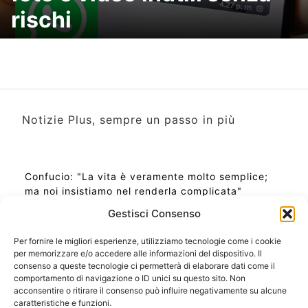
rischi
Notizie Plus, sempre un passo in più
Confucio: "La vita è veramente molto semplice;
ma noi insistiamo nel renderla complicata"
Gestisci Consenso
Per fornire le migliori esperienze, utilizziamo tecnologie come i cookie
per memorizzare e/o accedere alle informazioni del dispositivo. Il
Ora Esatta in Italia in questo momento
consenso a queste tecnologie ci permetterà di elaborare dati come il
Ti Senti Strano Ultimamente? Potrebbe Essere per
comportamento di navigazione o ID unici su questo sito. Non
la Risonanza di Schumann
acconsentire o ritirare il consenso può influire negativamente su alcune
Come Sapere Se Stai Ascendendo alla Quinta
caratteristiche e funzioni.